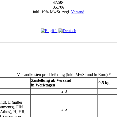
47.59€
35.70€
inkl. 19% MwSt. zzgl.
Versand
Versandkosten pro Lieferung (inkl. MwSt und in Euro) *
Zustellung ab Versand
0-5 kg
in Werktagen
2-3
nd), E (außer
artments), FIN
3-5
 Athos), H, HR,
L (außer non-