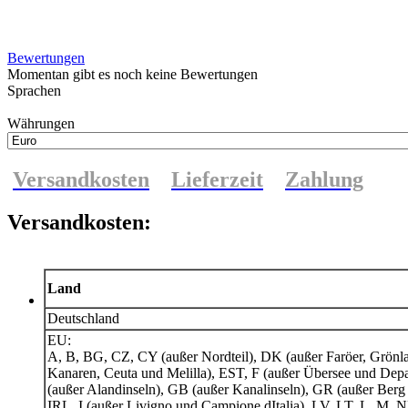
Bewertungen
Momentan gibt es noch keine Bewertungen
Sprachen
Währungen
Versandkosten
Lieferzeit
Zahlung
Versandkosten:
Land
Deutschland
EU:
A, B, BG, CZ, CY (außer Nordteil), DK (außer Faröer, Grönla
Kanaren, Ceuta und Melilla), EST, F (außer Übersee und Dep
(außer Alandinseln), GB (außer Kanalinseln), GR (außer Berg
IRL, I (außer Livigno und Campione dItalia), LV, LT, L, M, N