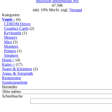
Microsoft IntelliMouse Pro
47.59€
inkl. 19% MwSt. zzgl.
Versand
Kategorien
Vogel
->
(6)
CDROM Drives
Graphics Cards
(2)
Keyboards
(1)
Memory
Mice
(2)
Monitors
Printers
(1)
Speakers
Hund->
(4)
Katze->
(17)
Nager & Kleintiere
(2)
Aqua- & Terraristik
Resteposten
Sonderangebote
Hersteller
Schnellsuche