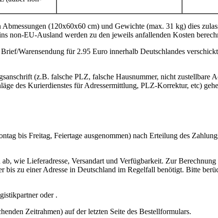
n Abmessungen (120x60x60 cm) und Gewichte (max. 31 kg) dies zulassen 
 non-EU-Ausland werden zu den jeweils anfallenden Kosten berechn
Brief/Warensendung für 2.95 Euro innerhalb Deutschlandes verschickt
gsanschrift (z.B. falsche PLZ, falsche Hausnummer, nicht zustellbare
ge des Kurierdienstes für Adressermittlung, PLZ-Korrektur, etc) geh
Montag bis Freitag, Feiertage ausgenommen) nach Erteilung des Zahlungs
ab, wie Lieferadresse, Versandart und Verfügbarkeit. Zur Berechnung 
 bis zu einer Adresse in Deutschland im Regelfall benötigt. Bitte ber
istikpartner oder .
henden Zeitrahmen) auf der letzten Seite des Bestellformulars.