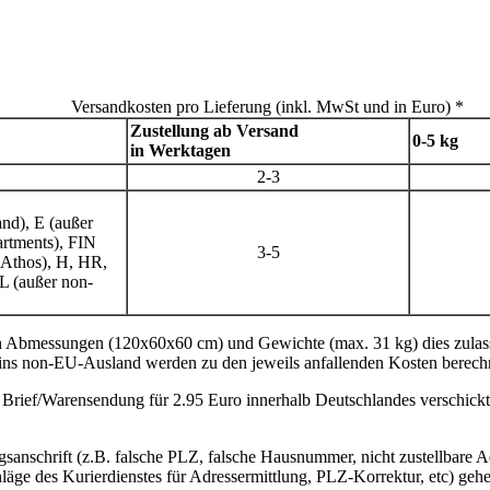
Versandkosten pro Lieferung (inkl. MwSt und in Euro) *
Zustellung ab Versand
0-5 kg
in Werktagen
2-3
nd), E (außer
artments), FIN
3-5
 Athos), H, HR,
L (außer non-
n Abmessungen (120x60x60 cm) und Gewichte (max. 31 kg) dies zulassen 
 non-EU-Ausland werden zu den jeweils anfallenden Kosten berechn
Brief/Warensendung für 2.95 Euro innerhalb Deutschlandes verschickt
gsanschrift (z.B. falsche PLZ, falsche Hausnummer, nicht zustellbare
ge des Kurierdienstes für Adressermittlung, PLZ-Korrektur, etc) geh