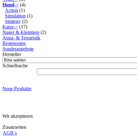
Hund
->
(4)
Action
(1)
Simulation
(1)
Strategy
(2)
Katze->
(17)
Nager & Kleintiere
(2)
Aqua- & Terraristik
Resteposten
Sonderangebote
Hersteller
Schnellsuche
Neue Produkte
Wir akzeptieren
Zusatzseiten
AGB´s