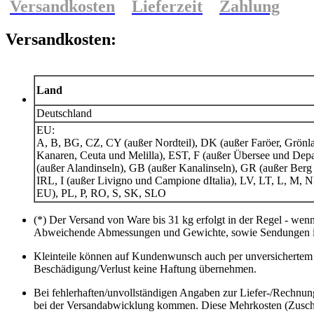
Versandkosten
Lieferzeit
Zahlung
Versandkosten:
Land
Deutschland
EU:
A, B, BG, CZ, CY (außer Nordteil), DK (außer Faröer, Grönla
Kanaren, Ceuta und Melilla), EST, F (außer Übersee und Dep
(außer Alandinseln), GB (außer Kanalinseln), GR (außer Berg
IRL, I (außer Livigno und Campione dItalia), LV, LT, L, M, N
EU), PL, P, RO, S, SK, SLO
(*) Der Versand von Ware bis 31 kg erfolgt in der Regel - wen
Abweichende Abmessungen und Gewichte, sowie Sendungen ins
Kleinteile können auf Kundenwunsch auch per unversichertem 
Beschädigung/Verlust keine Haftung übernehmen.
Bei fehlerhaften/unvollständigen Angaben zur Liefer-/Rechnun
bei der Versandabwicklung kommen. Diese Mehrkosten (Zuschlä