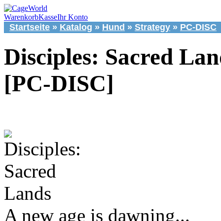
Warenkorb
Kasse
Ihr Konto
Startseite
»
Katalog
»
Hund
»
Strategy
»
PC-DISC
Disciples: Sacred Lan
[PC-DISC]
A new age is dawning...