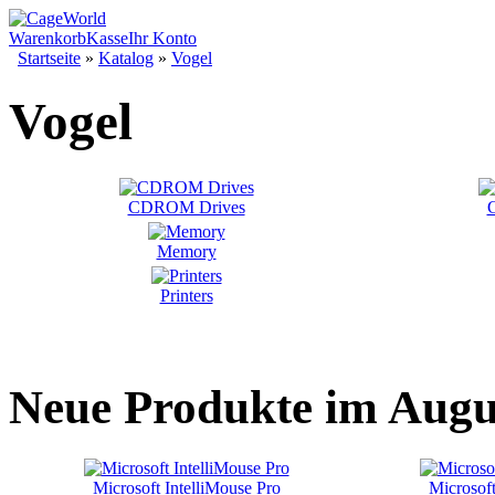
Warenkorb
Kasse
Ihr Konto
Startseite
»
Katalog
»
Vogel
Vogel
CDROM Drives
G
Memory
Printers
Neue Produkte im Augu
Microsoft IntelliMouse Pro
Microsoft